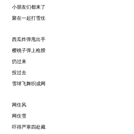
小朋友们都来了
聚在一起打雪仗
西瓜炸弹甩出手
樱桃子弹上枪膛
扔过来
投过去
雪球飞舞织成网
网住风
网住雪
吓得严寒四处藏