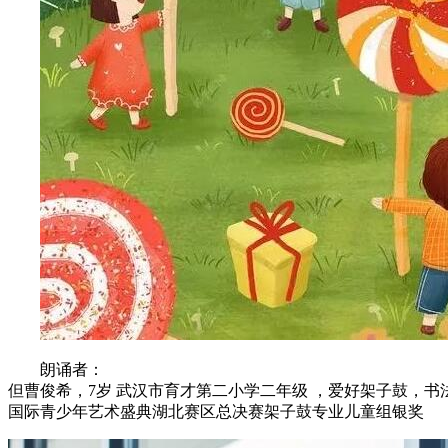
朗诵者：
但曹俊希，7岁 武汉市育才第二小学二年级 ，爱好架子鼓，
国际青少年艺术盛典湖北赛区总决赛架子鼓专业儿童组银奖