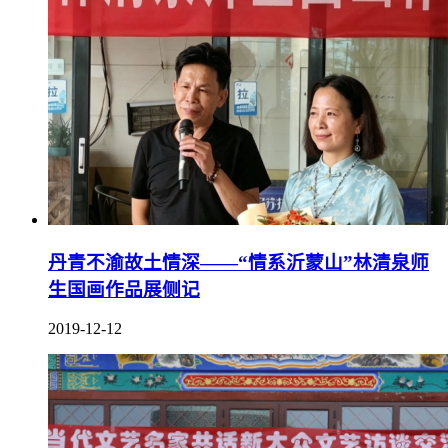
丹青不渝故土情深——“情系沂蒙山”林清泉师
生国画作品展侧记
2019-12-12