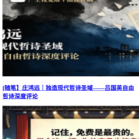
[随笔】庄鸿远｜独造现代哲诗圣域——吕国英自由
哲诗深度评论