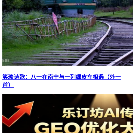
笑琰诗歌：八一在南宁与一列绿皮车相遇（外一
首）