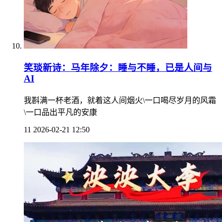
笑琰新诗：马年除夕：睡与不睡，已是人间与
AI
我斟满一杯老酒，就着这人间烟火\一口喝尽岁月的风霜
\一口品出平凡的安康
11
2026-02-21 12:50