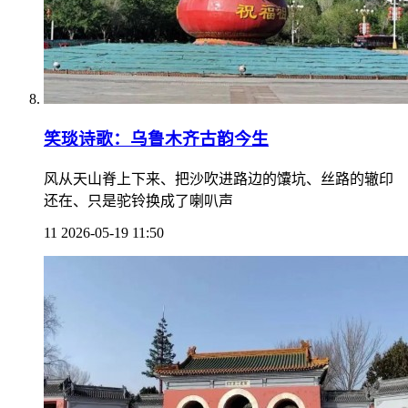
笑琰诗歌：乌鲁木齐古韵今生
风从天山脊上下来、把沙吹进路边的馕坑、丝路的辙印
还在、只是驼铃换成了喇叭声
11
2026-05-19 11:50