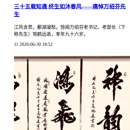
三十五载知遇 终生如沐春风——痛悼万绍芬先
生
江风含悲，鄱湖凝愁。惊闻万绍芬老书记、老部长（下
称先生）驾鹤远逝，享年九十六岁。
11
2026-06-30 18:52