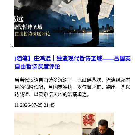
[随笔】庄鸿远｜独造现代哲诗圣域——吕国英
自由哲诗深度评论
当当代汉语自由诗多沉湎于一己细碎悲欢、流连风花雪
月的浅吟低唱，吕国英独执一支气墨之笔，踏出一条以
诗载道、以灵象悟天地的浩荡坦途。
11
2026-07-25 21:45