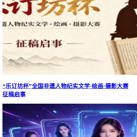
“乐订坊杯”全国非遗人物纪实文学·绘画·摄影大赛
征稿启事