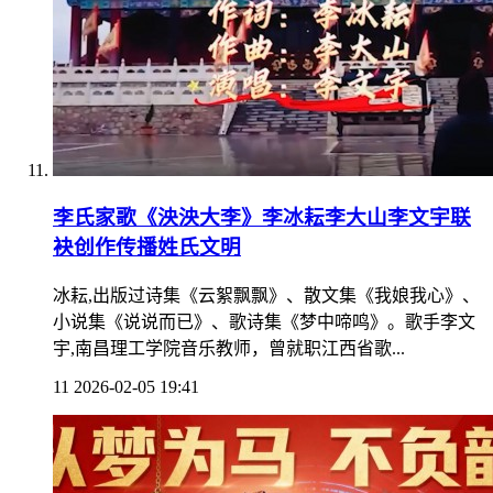
李氏家歌《泱泱大李》李冰耘李大山李文宇联
袂创作传播姓氏文明
冰耘,出版过诗集《云絮飘飘》、散文集《我娘我心》、
小说集《说说而已》、歌诗集《梦中啼鸣》。歌手李文
宇,南昌理工学院音乐教师，曾就职江西省歌...
11
2026-02-05 19:41