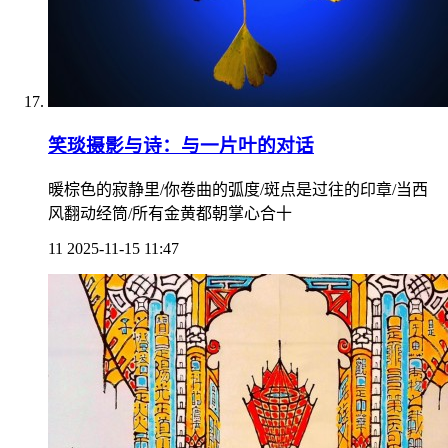
笑琰摄影与诗：与一片叶的对话
暖棕色的寂静里/你卷曲的弧度/斑点是过往的印章/当西
风翻动经筒/所有金黄都朝掌心合十
11
2025-11-15 11:47