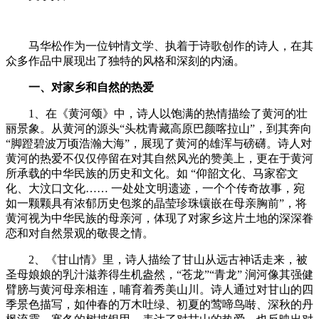
马华松作为一位钟情文学、执着于诗歌创作的诗人，在其
众多作品中展现出了独特的风格和深刻的内涵。
一、对家乡和自然的热爱
1、在《黄河颂》中，诗人以饱满的热情描绘了黄河的壮
丽景象。从黄河的源头“头枕青藏高原巴颜喀拉山”，到其奔向
“脚蹬碧波万顷浩瀚大海”，展现了黄河的雄浑与磅礴。诗人对
黄河的热爱不仅仅停留在对其自然风光的赞美上，更在于黄河
所承载的中华民族的历史和文化。如 “仰韶文化、马家窑文
化、大汶口文化…… 一处处文明遗迹，一个个传奇故事，宛
如一颗颗具有浓郁历史包浆的晶莹珍珠镶嵌在母亲胸前”，将
黄河视为中华民族的母亲河，体现了对家乡这片土地的深深眷
恋和对自然景观的敬畏之情。
2、《甘山情》里，诗人描绘了甘山从远古神话走来，被
圣母娘娘的乳汁滋养得生机盎然，“苍龙”“青龙” 涧河像其强健
臂膀与黄河母亲相连，哺育着秀美山川。诗人通过对甘山的四
季景色描写，如仲春的万木吐绿、初夏的莺啼鸟啭、深秋的丹