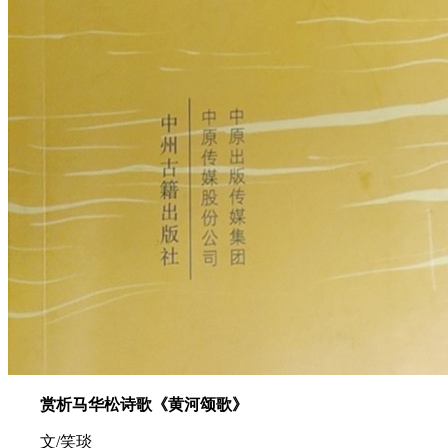
赏析马华松诗歌《黄河颂歌》
文/笑琰