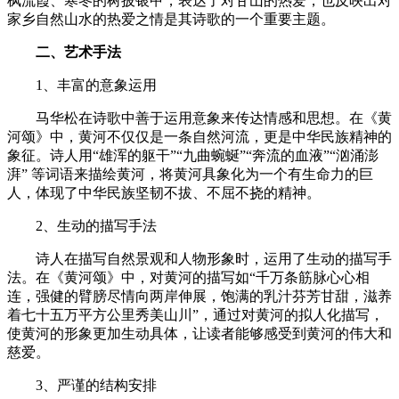
枫流霞、寒冬的树披银甲，表达了对甘山的热爱，也反映出对
家乡自然山水的热爱之情是其诗歌的一个重要主题。
二、艺术手法
1、丰富的意象运用
马华松在诗歌中善于运用意象来传达情感和思想。在《黄
河颂》中，黄河不仅仅是一条自然河流，更是中华民族精神的
象征。诗人用“雄浑的躯干”“九曲蜿蜒”“奔流的血液”“汹涌澎
湃” 等词语来描绘黄河，将黄河具象化为一个有生命力的巨
人，体现了中华民族坚韧不拔、不屈不挠的精神。
2、生动的描写手法
诗人在描写自然景观和人物形象时，运用了生动的描写手
法。在《黄河颂》中，对黄河的描写如“千万条筋脉心心相
连，强健的臂膀尽情向两岸伸展，饱满的乳汁芬芳甘甜，滋养
着七十五万平方公里秀美山川”，通过对黄河的拟人化描写，
使黄河的形象更加生动具体，让读者能够感受到黄河的伟大和
慈爱。
3、严谨的结构安排