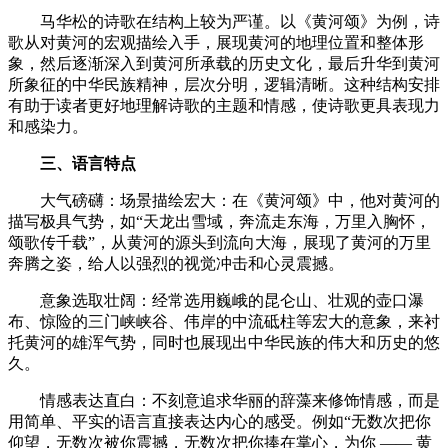
马华松的诗歌在结构上较为严谨。以《黄河颂》为例，诗
歌从对黄河的宏观描绘入手，展现黄河的地理位置和整体形
象，然后逐渐深入到黄河所承载的历史文化，最后升华到黄河
所象征的中华民族精神，层次分明，逻辑清晰。这种结构安排
有助于读者更好地理解诗歌的主题和情感，使诗歌更具表现力
和感染力。
三、语言特点
大气磅礴：场景描绘宏大：在《黄河颂》中，他对黄河的
描写极具气势，如“天龙出雪域，奔流走东海，万里入胸怀，
颂歌传千载”，从黄河的源头到流向大海，展现了黄河的万里
奔腾之姿，给人以强烈的视觉冲击和心灵震撼。
意象选取壮阔：经常选用巍峨的昆仑山、壮观的壶口瀑
布、惊险的三门峡峡谷、伟岸的中流砥柱等宏大的意象，来衬
托黄河的雄浑气势，同时也展现出中华民族的伟大和历史的悠
久。
情感表达直白：不刻意追求华丽的辞藻来修饰情感，而是
用简单、平实的语言直接表达内心的感受。例如“无数次把你
仰望，无数次被你震撼，无数次把你捧在掌心，为你 —— 黄